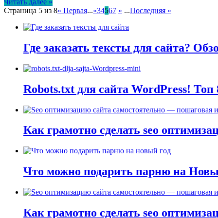
Читать далее »
Страница 5 из 8
« Первая
...
«
3
4
5
6
7
»
...
Последняя »
Где заказать тексты для сайта? Об
Robots.txt для сайта WordPress! То
Как грамотно сделать seo оптимиза
Что можно подарить парню на Новы
Как грамотно сделать seo оптимиза