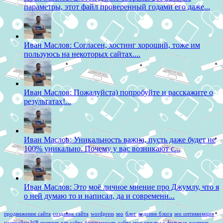
параметры, этот файл проверенный годами его даже...
Иван Маслов: Согласен, хостинг хороший, тоже им
пользуюсь на некоторых сайтах....
Иван Маслов: Пожалуйста) попробуйте и расскажите о
результатах!...
Иван Маслов: Уникальность важна, пусть даже будет не
100% уникально. Почему у вас возникают с...
Иван Маслов: Это моё личное мнение про Джумлу, что я
о ней думаю то и написал, да и современн...
продвижение сайта
создание сайта
wordpress
seo
блог
ведение блога
seo оптимизация
настройки WP
контент для сайта
безопасность сайта
мои отзывы о фильмах
хостинг