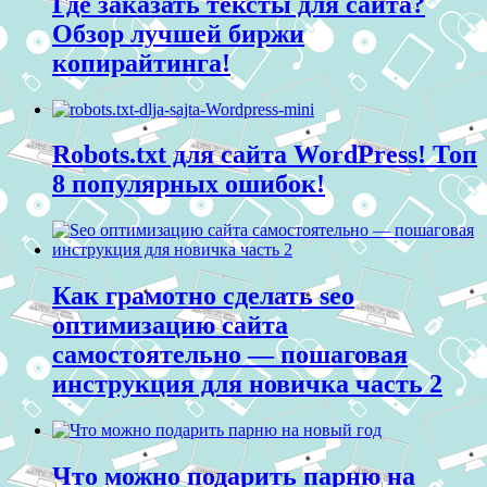
Где заказать тексты для сайта?
Обзор лучшей биржи
копирайтинга!
Robots.txt для сайта WordPress! Топ
8 популярных ошибок!
Как грамотно сделать seo
оптимизацию сайта
самостоятельно — пошаговая
инструкция для новичка часть 2
Что можно подарить парню на