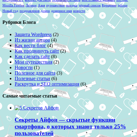
Mozilla Firefox
Личное
Азия
путешествие
поездка
чёрный список
Крещение
iphone
Новый год
поздравления
домен
доменное имя
новости
Рубрики Блога
Защита Wordpress
(2)
Из жизни автора
(4)
Как вести блог
(4)
Как продвинуть сайт
(2)
Как сделать сайт
(8)
Мои путешествия
(2)
Новости
(1)
Полезное для сайта
(3)
Полезные статьи
(6)
Раскрутка и SEO оптимизация
(6)
Самые читаемые статьи
Секреты Айфон — скрытые функции
смартфона, о которых знают только 25%
пользователей