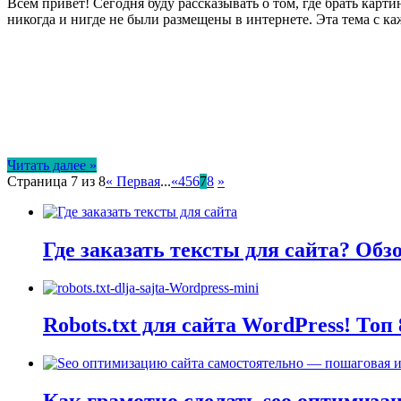
Всем привет! Сегодня буду рассказывать о том, где брать кар
никогда и нигде не были размещены в интернете. Эта тема с 
Читать далее »
Страница 7 из 8
« Первая
...
«
4
5
6
7
8
»
Где заказать тексты для сайта? Об
Robots.txt для сайта WordPress! То