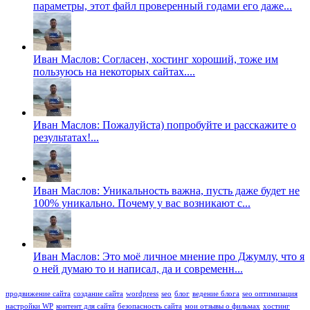
параметры, этот файл проверенный годами его даже...
Иван Маслов: Согласен, хостинг хороший, тоже им
пользуюсь на некоторых сайтах....
Иван Маслов: Пожалуйста) попробуйте и расскажите о
результатах!...
Иван Маслов: Уникальность важна, пусть даже будет не
100% уникально. Почему у вас возникают с...
Иван Маслов: Это моё личное мнение про Джумлу, что я
о ней думаю то и написал, да и современн...
продвижение сайта
создание сайта
wordpress
seo
блог
ведение блога
seo оптимизация
настройки WP
контент для сайта
безопасность сайта
мои отзывы о фильмах
хостинг