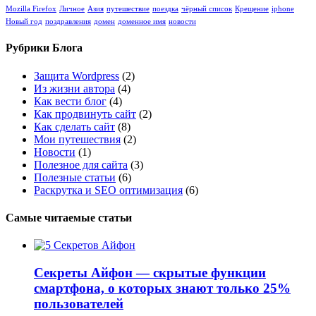
Mozilla Firefox
Личное
Азия
путешествие
поездка
чёрный список
Крещение
iphone
Новый год
поздравления
домен
доменное имя
новости
Рубрики Блога
Защита Wordpress
(2)
Из жизни автора
(4)
Как вести блог
(4)
Как продвинуть сайт
(2)
Как сделать сайт
(8)
Мои путешествия
(2)
Новости
(1)
Полезное для сайта
(3)
Полезные статьи
(6)
Раскрутка и SEO оптимизация
(6)
Самые читаемые статьи
Секреты Айфон — скрытые функции
смартфона, о которых знают только 25%
пользователей