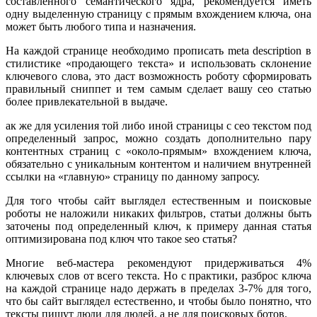
составленного семантического ядра, рекомендуется иметь
одну выделенную страницу с прямым вхождением ключа, она
может быть любого типа и назначения.
На каждой странице необходимо прописать meta description в
стилистике «продающего текста» и использовать склонение
ключевого слова, это даст возможность роботу сформировать
правильный сниппет и тем самым сделает вашу сео статью
более привлекательной в выдаче.
ак же для усиления той либо иной страницы с сео текстом под
определенный запрос, можно создать дополнительно пару
контентных страниц с «около-прямым» вхождением ключа,
обязательно с уникальным контентом и наличием внутренней
ссылки на «главную» страницу по данному запросу.
Для того чтобы сайт выглядел естественным и поисковые
роботы не наложили никаких фильтров, статьи должны быть
заточены под определенный ключ, к примеру данная статья
оптимизирована под ключ что такое seo статья?
Многие веб-мастера рекомендуют придерживаться 4%
ключевых слов от всего текста. Но с практики, разброс ключа
на каждой странице надо держать в пределах 3-7% для того,
что бы сайт выглядел естественно, и чтобы было понятно, что
тексты пишут люди для людей, а не для поисковых ботов.